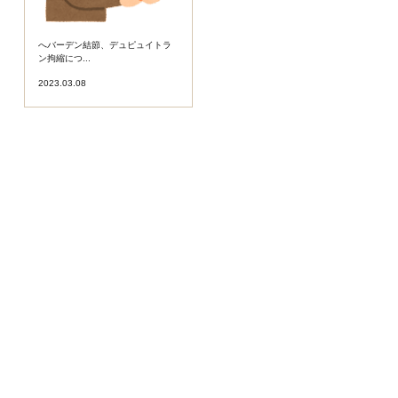
へバーデン結節、デュピュイトラ
ばね指、ドケルバン病について
ン拘縮につ...
2023.03.08
2023.03.01
肘内側上顆炎、外側上顆炎につい
肘部管症候群、ギヨン管症候群に
て
ついて
2023.02.22
2023.02.15