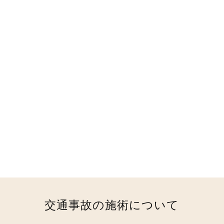
腱板損傷、肩峰下滑液包炎につい
肩こり、五十肩について
て
2023.02.08
2023.02.01
交通事故の施術について