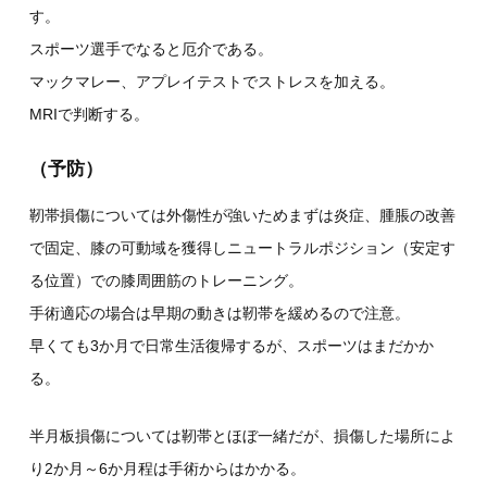
す。
スポーツ選手でなると厄介である。
マックマレー、アプレイテストでストレスを加える。
MRIで判断する。
（予防）
靭帯損傷については外傷性が強いためまずは炎症、腫脹の改善
で固定、膝の可動域を獲得しニュートラルポジション（安定す
る位置）での膝周囲筋のトレーニング。
手術適応の場合は早期の動きは靭帯を緩めるので注意。
早くても3か月で日常生活復帰するが、スポーツはまだかか
る。
半月板損傷については靭帯とほぼ一緒だが、損傷した場所によ
り2か月～6か月程は手術からはかかる。