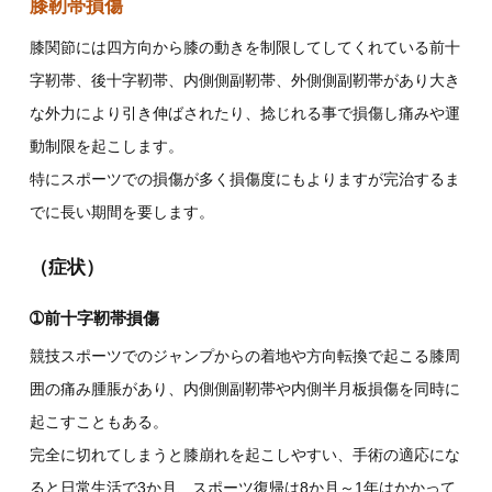
膝靭帯損傷
膝関節には四方向から膝の動きを制限してしてくれている前十
字靭帯、後十字靭帯、内側側副靭帯、外側側副靭帯があり大き
な外力により引き伸ばされたり、捻じれる事で損傷し痛みや運
動制限を起こします。
特にスポーツでの損傷が多く損傷度にもよりますが完治するま
でに長い期間を要します。
（症状）
➀前十字靭帯損傷
競技スポーツでのジャンプからの着地や方向転換で起こる膝周
囲の痛み腫脹があり、内側側副靭帯や内側半月板損傷を同時に
起こすこともある。
完全に切れてしまうと膝崩れを起こしやすい、手術の適応にな
ると日常生活で3か月、スポーツ復帰は8か月～1年はかかって