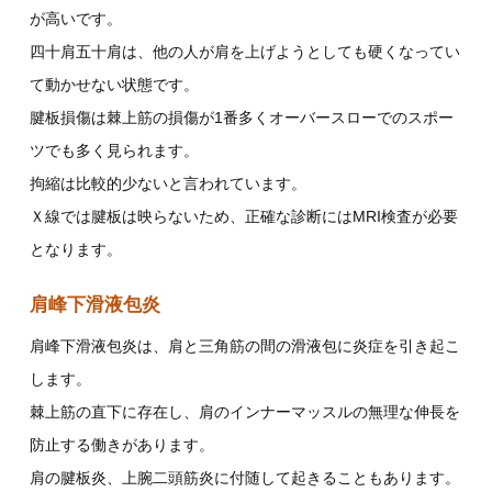
が高いです。
四十肩五十肩は、他の人が肩を上げようとしても硬くなってい
て動かせない状態です。
腱板損傷は棘上筋の損傷が1番多くオーバースローでのスポー
ツでも多く見られます。
拘縮は比較的少ないと言われています。
Ｘ線では腱板は映らないため、正確な診断にはMRI検査が必要
となります。
肩峰下滑液包炎
肩峰下滑液包炎は、肩と三角筋の間の滑液包に炎症を引き起こ
します。
棘上筋の直下に存在し、肩のインナーマッスルの無理な伸長を
防止する働きがあります。
肩の腱板炎、上腕二頭筋炎に付随して起きることもあります。