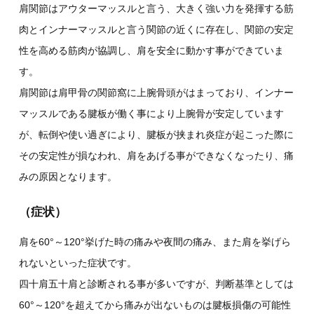
肩関節はアウターマッスルと言う、大きく強い力を発揮する筋
肉とインナーマッスルと言う関節の近くに存在し、関節の安定
性を高める筋肉が協調し、肩を安全に動かす事ができていま
す。
肩関節は肩甲骨の関節窩に上腕骨頭がはまっており、インナー
マッスルである腱板が働く事により上腕骨が安定しています
が、転倒や使い過ぎにより、腱板が挟まれ炎症が起こった際に
その安定性が損なわれ、肩をあげる事ができなくなったり、痛
みの原因となります。
（症状）
肩を60°～120°挙げた時の痛みや夜間の痛み、また肩を挙げら
れないといった症状です。
四十肩五十肩と診断される事が多いですが、判断基準としては
60°～120°を超えてから痛みが出ないものは腱板損傷の可能性