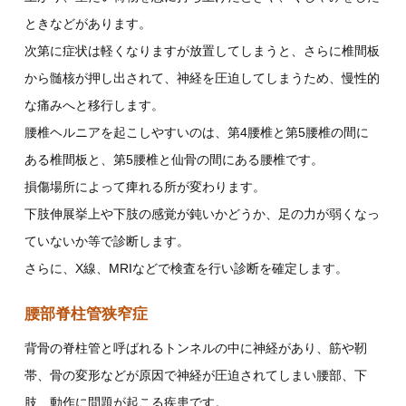
ときなどがあります。
次第に症状は軽くなりますが放置してしまうと、さらに椎間板
から髄核が押し出されて、神経を圧迫してしまうため、慢性的
な痛みへと移行します。
腰椎ヘルニアを起こしやすいのは、第4腰椎と第5腰椎の間に
ある椎間板と、第5腰椎と仙骨の間にある腰椎です。
損傷場所によって痺れる所が変わります。
下肢伸展挙上や下肢の感覚が鈍いかどうか、足の力が弱くなっ
ていないか等で診断します。
さらに、X線、MRIなどで検査を行い診断を確定します。
腰部脊柱管狭窄症
背骨の脊柱管と呼ばれるトンネルの中に神経があり、筋や靭
帯、骨の変形などが原因で神経が圧迫されてしまい腰部、下
肢、動作に問題が起こる疾患です。