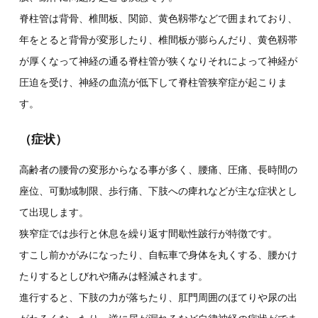
脊柱管は背骨、椎間板、関節、黄色靱帯などで囲まれており、
年をとると背骨が変形したり、椎間板が膨らんだり、黄色靱帯
が厚くなって神経の通る脊柱管が狭くなりそれによって神経が
圧迫を受け、神経の血流が低下して脊柱管狭窄症が起こりま
す。
（症状）
高齢者の腰骨の変形からなる事が多く、腰痛、圧痛、長時間の
座位、可動域制限、歩行痛、下肢への痺れなどが主な症状とし
て出現します。
狭窄症では歩行と休息を繰り返す間歇性跛行が特徴です。
すこし前かがみになったり、自転車で身体を丸くする、腰かけ
たりするとしびれや痛みは軽減されます。
進行すると、下肢の力が落ちたり、肛門周囲のほてりや尿の出